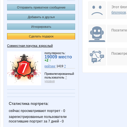
Ameliss
Ang
Этот блог
Отправить приватное сообщение
блогеров
.
Добавить в друзья
Игнорировать
BlonMi
Butterfly
Посетит
Сделать подарок
Совместная покупка: взрослый
Lelyann
Lia85
популярность:
Посмотре
19009 место
+2 ↑
рейтинг
1419
?
Привилегированный
пользователь
7
NASIK
Natali7
уровня
Статистика портрета:
Olushka)
Porche
сейчас просматривают портрет - 0
зарегистрированные пользователи
посетившие портрет за 7 дней - 0