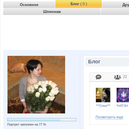
Блог
( 0 )
Основное
Др
Шпионаж
Блог
22
***Олка***
*HAT
Посмотреть ещё
Портрет заполнен на 77 %