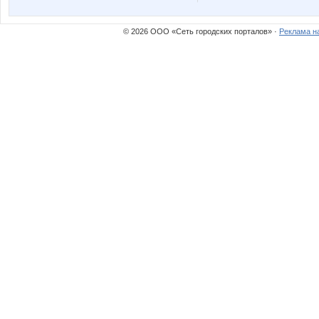
Tau
Tredda
© 2026 ООО «Сеть городских порталов» ·
Реклама н
Zebra0604
a.lesya
confessa*
cornflou
insaitiable
julia-de
ludochek
ly7ly