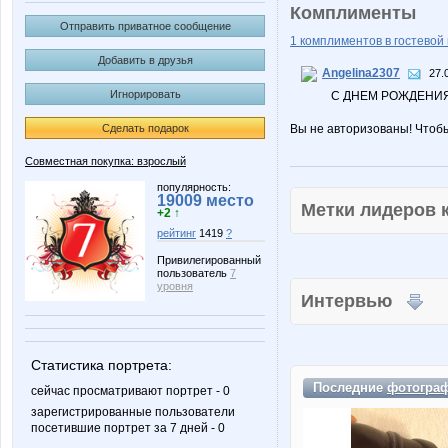
Комплименты
Отправить приватное сообщение
1 комплиментов в гостевой 
Добавить в друзья
Angelina2307
27.
Игнорировать
С ДНЕМ РОЖДЕНИЯ
Сделать подарок
Вы не авторизованы! Чтоб
Совместная покупка: взрослый
популярность:
19009 место
Метки лидеров
+2 ↑
рейтинг
1419
?
Привилегированный
пользователь
7
уровня
Интервью
Статистика портрета:
Последние
фотогра
сейчас просматривают портрет - 0
зарегистрированные пользователи
посетившие портрет за 7 дней - 0